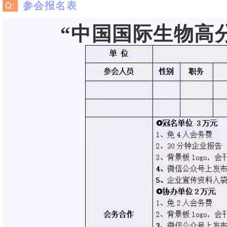
参会报名表
Q:
“
中国
国
际生
物高