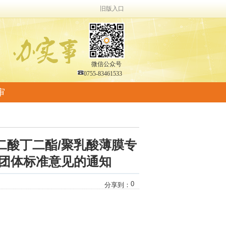
旧版入口
微信公众号
0755-83461533
审
二酸丁二酯/聚乳酸薄膜专
》团体标准意见的通知
0
分享到：