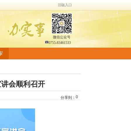
旧版入口
微信公众号
0755-83461533
审
宣讲会顺利召开
0
分享到：